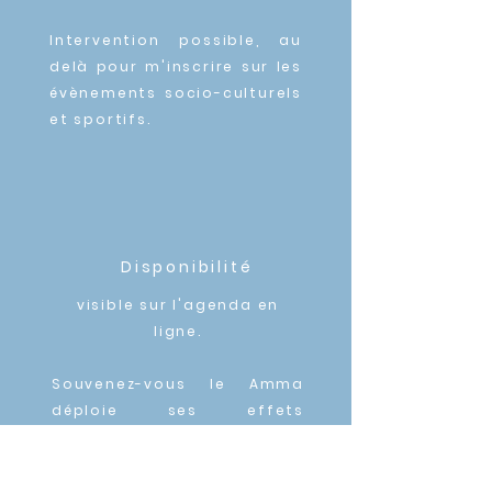
Intervention possible, au
delà pour m'inscrire sur les
évènements
socio-culturels
et sportifs
.
Disponibilité
visible sur l'agenda en
ligne.
Souvenez-vous le Amma
déploie ses effets
tonifiants dans les heures
qui suivent l
a séance.