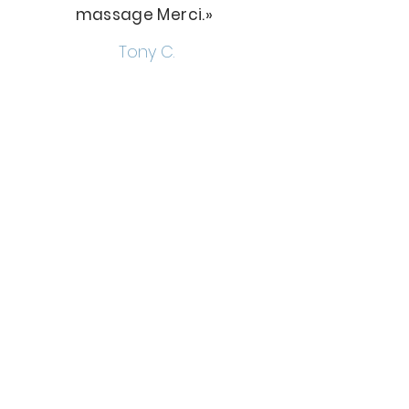
massage Merci.»
Tony C.
Itinérance
Sur le territoire Vendômois
et sa périphérie.
Intervention possible, au
delà pour m'inscrire sur les
évènements
socio-culturels
et sportifs
.