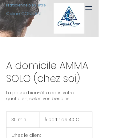
Praticienne bien-être
Céline CONNAN
A domicile AMMA
SOLO (chez soi)
La pause bien-être dans votre
quotidien, selon vos besoins
À
partir
30 min
3
À partir de 40 €
de
40
0
euros
m
Chez le client
i