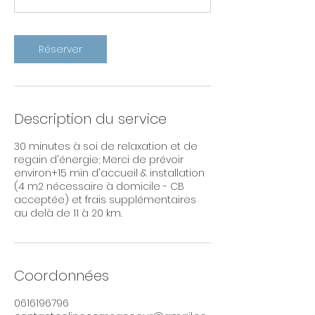
n
Réserver
Description du service
30 minutes à soi de relaxation et de
regain d'énergie; Merci de prévoir
environ+15 min d'accueil & installation
(4 m2 nécessaire à domicile - CB
acceptée) et frais supplémentaires
au delà de 11 à 20 km.
Coordonnées
0616196796