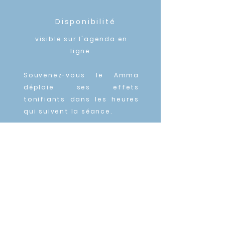
Disponibilité
visible sur l'agenda en
ligne.
Souvenez-vous le Amma
déploie ses effets
tonifiants dans les heures
qui suivent l
a séance.
MENTIONS LEGALES / CGV / POLITIQUE DE
COFIDENTIALITE
Prise de contact